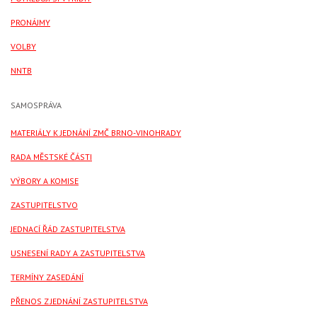
PRONÁJMY
VOLBY
NNTB
SAMOSPRÁVA
MATERIÁLY K JEDNÁNÍ ZMČ BRNO-VINOHRADY
RADA MĚSTSKÉ ČÁSTI
VÝBORY A KOMISE
ZASTUPITELSTVO
JEDNACÍ ŘÁD ZASTUPITELSTVA
USNESENÍ RADY A ZASTUPITELSTVA
TERMÍNY ZASEDÁNÍ
PŘENOS Z JEDNÁNÍ ZASTUPITELSTVA