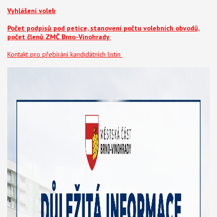
Vyhlášení voleb
Počet podpisů pod petice, stanovení počtu volebních obvodů,
počet členů ZMČ Brno-Vinohrady
Kontakt pro přebírání kandidátních listin