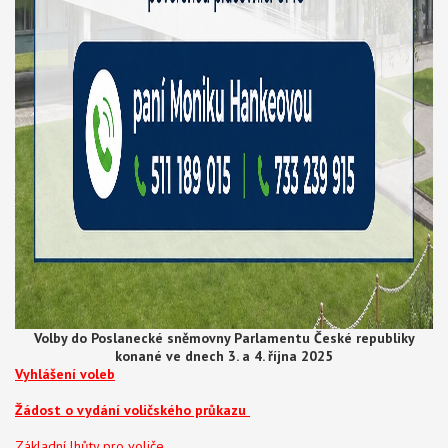
Volby do Poslanecké sněmovny Parlamentu České republiky
konané ve dnech 3. a 4. října 2025
Vyhlášení voleb
Žádost o vydání voličského průkazu
Základní lhůty pro voliče