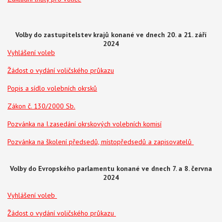
Volby do zastupitelstev krajů konané ve dnech 20. a 21. září
2024
V
yhlášení voleb
Žádost o vydání voličského průkazu
Popis a sídlo volebních okrsků
Zákon č. 130/2000 Sb.
Pozvánka na I.zasedání okrskových volebních komisí
Pozvánka na školení předsedů, místopředsedů a zapisovatelů
Volby do Evropského parlamentu konané ve dnech 7. a 8. června
2024
Vyhlášení voleb
Žádost o vydání voličského průkazu