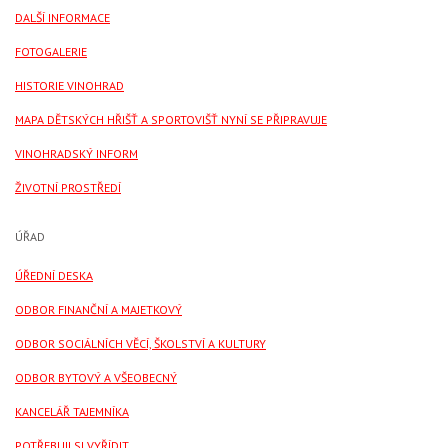
DALŠÍ INFORMACE
FOTOGALERIE
HISTORIE VINOHRAD
MAPA DĚTSKÝCH HŘIŠŤ A SPORTOVIŠŤ NYNÍ SE PŘIPRAVUJE
VINOHRADSKÝ INFORM
ŽIVOTNÍ PROSTŘEDÍ
ÚŘAD
ÚŘEDNÍ DESKA
ODBOR FINANČNÍ A MAJETKOVÝ
ODBOR SOCIÁLNÍCH VĚCÍ, ŠKOLSTVÍ A KULTURY
ODBOR BYTOVÝ A VŠEOBECNÝ
KANCELÁŘ TAJEMNÍKA
POTŘEBUJI SI VYŘÍDIT