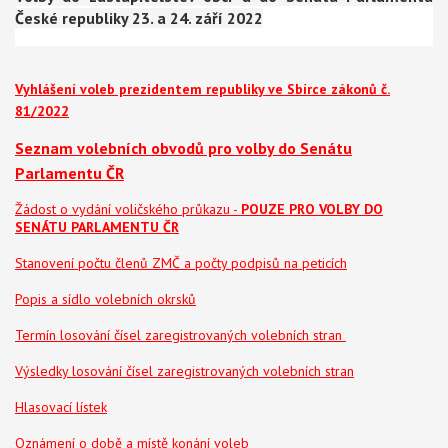
České republiky 23. a 24. září 2022
Vyhlášení voleb prezidentem republiky ve Sbírce zákonů č.
81/2022
Seznam volebních obvodů pro volby do Senátu
Parlamentu ČR
Žádost o vydání voličského průkazu -
POUZE PRO VOLBY DO
SENÁTU PARLAMENTU ČR
Stanovení počtu členů ZMČ a počty podpisů na peticích
Popis a sídlo volebních okrsků
Termín losování čísel zaregistrovaných volebních stran
Výsledky losování čísel zaregistrovaných volebních stran
Hlasovací lístek
Oznámení o době a místě konání voleb