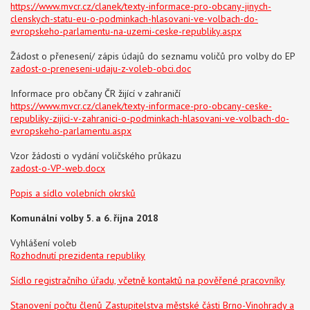
https://www.mvcr.cz/clanek/texty-informace-pro-obcany-jinych-
clenskych-statu-eu-o-podminkach-hlasovani-ve-volbach-do-
evropskeho-parlamentu-na-uzemi-ceske-republiky.aspx
Žádost o přenesení/ zápis údajů do seznamu voličů pro volby do EP
zadost-o-preneseni-udaju-z-voleb-obci.doc
Informace pro občany ČR žijící v zahraničí
https://www.mvcr.cz/clanek/texty-informace-pro-obcany-ceske-
republiky-zijici-v-zahranici-o-podminkach-hlasovani-ve-volbach-do-
evropskeho-parlamentu.aspx
Vzor žádosti o vydání voličského průkazu
zadost-o-VP-web.docx
Popis a sídlo volebních okrsků
Komunální volby 5. a 6. října 2018
Vyhlášení voleb
Rozhodnutí prezidenta republiky
Sídlo registračního úřadu, včetně kontaktů na pověřené pracovníky
Stanovení počtu členů Zastupitelstva městské části Brno-Vinohrady a