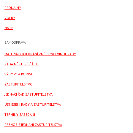
PRONÁJMY
VOLBY
NNTB
SAMOSPRÁVA
MATERIÁLY K JEDNÁNÍ ZMČ BRNO-VINOHRADY
RADA MĚSTSKÉ ČÁSTI
VÝBORY A KOMISE
ZASTUPITELSTVO
JEDNACÍ ŘÁD ZASTUPITELSTVA
USNESENÍ RADY A ZASTUPITELSTVA
TERMÍNY ZASEDÁNÍ
PŘENOS Z JEDNÁNÍ ZASTUPITELSTVA