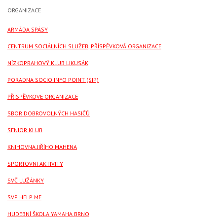
ORGANIZACE
ARMÁDA SPÁSY
CENTRUM SOCIÁLNÍCH SLUŽEB, PŘÍSPĚVKOVÁ ORGANIZACE
NÍZKOPRAHOVÝ KLUB LIKUSÁK
PORADNA SOCIO INFO POINT (SIP)
PŘÍSPĚVKOVÉ ORGANIZACE
SBOR DOBROVOLNÝCH HASIČŮ
SENIOR KLUB
KNIHOVNA JIŘÍHO MAHENA
SPORTOVNÍ AKTIVITY
SVČ LUŽÁNKY
SVP HELP ME
HUDEBNÍ ŠKOLA YAMAHA BRNO