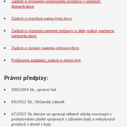
Zadost-o-pronajem-spolecneho-prostoru-v-obenich-
domech.docx
Zadost-o-prechod-najmu-bytu.docx
Zadost-o-rozsireni-najemni-smlouvy-o-deti,-rodice,-partnera,-
partnerku.docx
Zadost-o-zuzeni- najemni-smlouvy.docx
Prohlaseni-zadatele_zadost-o-mensi-byt
Právní předpisy:
500/2004 Sb., správní řád
89/2012 Sb., Občanský zákoník
67/2013 Sb.
kterým se upravují některé otázky související s
poskytováním plnění spojených s užíváním bytů a nebytových
prostorů v domě s byty