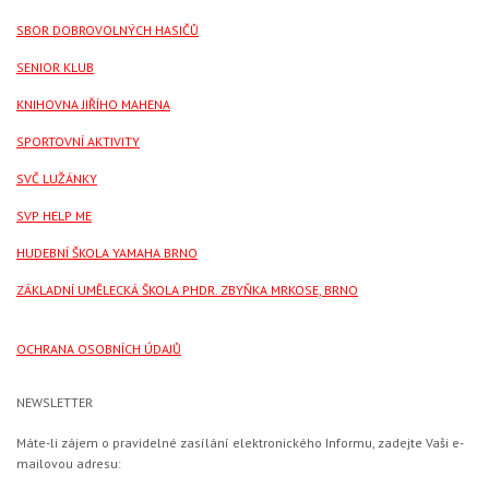
SBOR DOBROVOLNÝCH HASIČŮ
SENIOR KLUB
KNIHOVNA JIŘÍHO MAHENA
SPORTOVNÍ AKTIVITY
SVČ LUŽÁNKY
SVP HELP ME
HUDEBNÍ ŠKOLA YAMAHA BRNO
ZÁKLADNÍ UMĚLECKÁ ŠKOLA PHDR. ZBYŇKA MRKOSE, BRNO
OCHRANA OSOBNÍCH ÚDAJŮ
NEWSLETTER
Máte-li zájem o pravidelné zasílání elektronického Informu, zadejte Vaši e-
mailovou adresu: