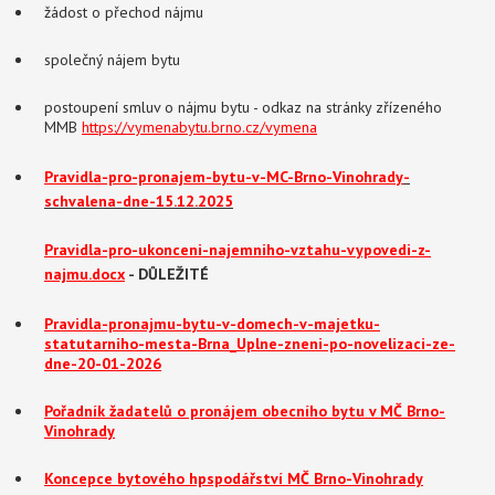
žádost o přechod nájmu
společný nájem bytu
postoupení smluv o nájmu bytu - odkaz na stránky zřízeného
MMB
https://vymenabytu.brno.cz/vymena
Pravidla-pro-pronajem-bytu-v-MC-Brno-Vinohrady
-
schvalena-dne-15.12.2025
Pravidla-pro-ukonceni-najemniho-vztahu-vypovedi-z-
najmu.docx
- DŮLEŽITÉ
Pravidla-pronajmu-bytu-v-domech-v-majetku-
statutarniho-mesta-Brna_Uplne-zneni-po-novelizaci-ze-
dne-20-01
-2026
Pořadník žadatelů o pronájem obecního bytu v MČ Brno-
Vinohrady
Koncepce bytového hpspodářství MČ Brno-Vinohrady