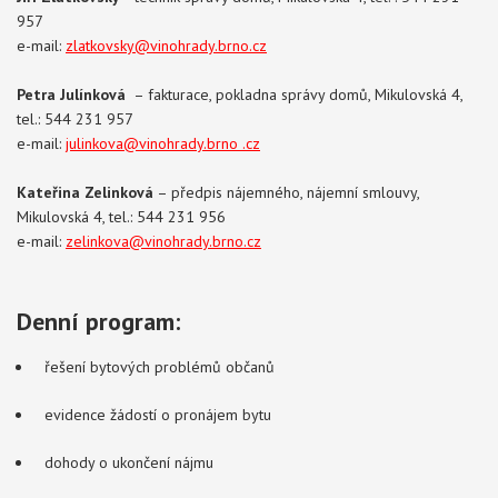
957
e-mail:
zlatkovsky@vinohrady.brno.cz
Petra Julínková
– fakturace, pokladna správy domů, Mikulovská 4,
tel.: 544 231 957
e-mail:
julinkova
@vinohrady.brno .cz
Kateřina Zelinková
– předpis nájemného,
​​​nájemní smlouvy,
Mikulovská 4, tel.: 544 231 956
e-mail:
zelinkova
@vinohrady.brno.cz
Denní program:
řešení bytových problémů občanů
evidence žádostí o pronájem bytu
dohody o ukončení nájmu