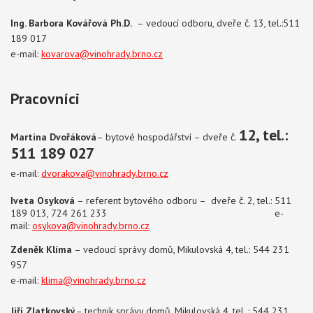
Ing.
Barbora Kovářová
Ph.D.
– vedoucí odboru, dveře č. 13
, tel.:511
189 017
e-mail:
kovarova@vinohrady.brno.cz
Pracovníci
12, tel.:
Martina Dvořáková
– bytové hospodářství – dveře č.
511 189 027
e-mail:
dvorakov
a@vinohrady.brno.cz
Iveta Osyková
– referent bytového odboru – dveře č. 2, tel.: 511
189 013, 724 261 233 e-
mail:
osykova@vinohrady.brno.cz
Zdeněk Klíma
– vedoucí správy domů, Mikulovská 4, tel.: 544 231
957
e-mail:
klima
@vinohrady.brno.cz
Jiří Zlatkovský
– technik správy domů, Mikulovská 4, tel.
: 544 231