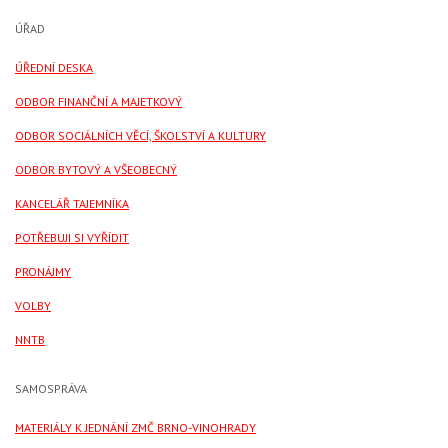
ÚŘAD
ÚŘEDNÍ DESKA
ODBOR FINANČNÍ A MAJETKOVÝ
ODBOR SOCIÁLNÍCH VĚCÍ, ŠKOLSTVÍ A KULTURY
ODBOR BYTOVÝ A VŠEOBECNÝ
KANCELÁŘ TAJEMNÍKA
POTŘEBUJI SI VYŘÍDIT
PRONÁJMY
VOLBY
NNTB
SAMOSPRÁVA
MATERIÁLY K JEDNÁNÍ ZMČ BRNO-VINOHRADY