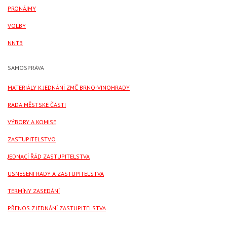
PRONÁJMY
VOLBY
NNTB
SAMOSPRÁVA
MATERIÁLY K JEDNÁNÍ ZMČ BRNO-VINOHRADY
RADA MĚSTSKÉ ČÁSTI
VÝBORY A KOMISE
ZASTUPITELSTVO
JEDNACÍ ŘÁD ZASTUPITELSTVA
USNESENÍ RADY A ZASTUPITELSTVA
TERMÍNY ZASEDÁNÍ
PŘENOS Z JEDNÁNÍ ZASTUPITELSTVA