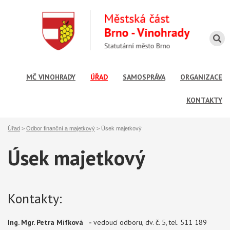
MČ VINOHRADY
ÚŘAD
SAMOSPRÁVA
ORGANIZACE
KONTAKTY
Úřad
>
Odbor finanční a majetkový
>
Úsek majetkový
Úsek majetkový
Kontakty:
Ing. Mgr. Petra Mifková -
vedoucí odboru, dv. č. 5, tel. 511 189