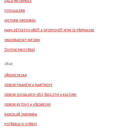
DALŠÍ INFORMACE
FOTOGALERIE
HISTORIE VINOHRAD
MAPA DĚTSKÝCH HŘIŠŤ A SPORTOVIŠŤ NYNÍ SE PŘIPRAVUJE
VINOHRADSKÝ INFORM
ŽIVOTNÍ PROSTŘEDÍ
ÚŘAD
ÚŘEDNÍ DESKA
ODBOR FINANČNÍ A MAJETKOVÝ
ODBOR SOCIÁLNÍCH VĚCÍ, ŠKOLSTVÍ A KULTURY
ODBOR BYTOVÝ A VŠEOBECNÝ
KANCELÁŘ TAJEMNÍKA
POTŘEBUJI SI VYŘÍDIT