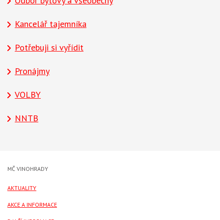
Odbor bytový a všeobecný
Kancelář tajemníka
Potřebuji si vyřídit
Pronájmy
VOLBY
NNTB
MČ VINOHRADY
AKTUALITY
AKCE A INFORMACE