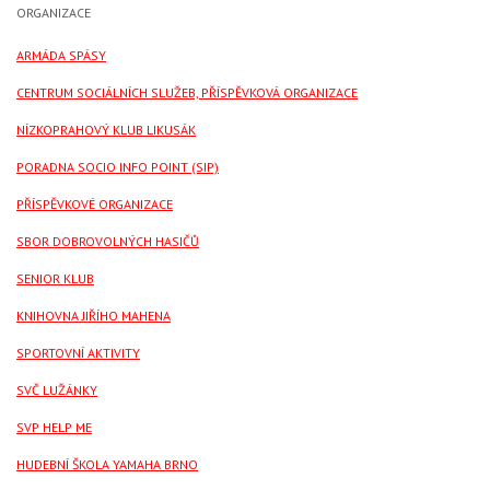
ORGANIZACE
ARMÁDA SPÁSY
CENTRUM SOCIÁLNÍCH SLUŽEB, PŘÍSPĚVKOVÁ ORGANIZACE
NÍZKOPRAHOVÝ KLUB LIKUSÁK
PORADNA SOCIO INFO POINT (SIP)
PŘÍSPĚVKOVÉ ORGANIZACE
SBOR DOBROVOLNÝCH HASIČŮ
SENIOR KLUB
KNIHOVNA JIŘÍHO MAHENA
SPORTOVNÍ AKTIVITY
SVČ LUŽÁNKY
SVP HELP ME
HUDEBNÍ ŠKOLA YAMAHA BRNO