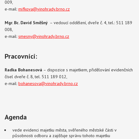
009,
e-mail:
mifkova@vinohrady.brno.cz
Mgr. Bc. David Směšný
– vedoucí oddělení, dveře č. 4, tel.: 511 189
008,
e-mail:
smesny@vinohrady.brno.cz
Pracovníci:
Radka Bohanesová
– dispozice s majetkem, přidělování evidenčních
čísel dveře č. 8, tel. 511 189 012,
e-mail:
bohanesova
@vinohrady.brno.cz
Agenda
vede evidenci majetku města, svěřeného městské části v
působnosti odboru a zajišťuje správu tohoto majetku