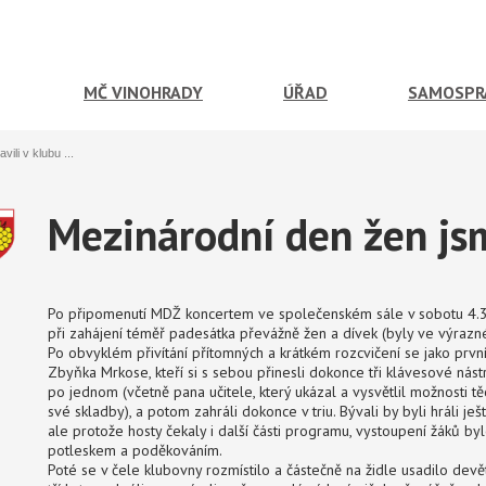
MČ VINOHRADY
ÚŘAD
SAMOSPR
ili v klubu ...
Mezinárodní den žen jsme
Po připomenutí MDŽ koncertem ve společenském sále v sobotu 4.3. j
při zahájení téměř padesátka převážně žen a dívek (byly ve výrazné
Po obvyklém přivítání přítomných a krátkém rozcvičení se jako první 
Zbyňka Mrkose, kteří si s sebou přinesli dokonce tři klávesové nást
po jednom (včetně pana učitele, který ukázal a vysvětlil možnosti tě
své skladby), a potom zahráli dokonce v triu. Bývali by byli hráli j
ale protože hosty čekaly i další části programu, vystoupení žáků b
potleskem a poděkováním.
Poté se v čele klubovny rozmístilo a částečně na židle usadilo dev