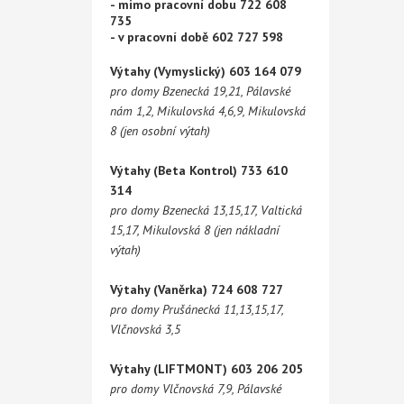
- mimo pracovní dobu 722 608
735
- v pracovní době 602 727 598
Výtahy (Vymyslický) 603 164 079
pro domy Bzenecká 19,21, Pálavské
nám 1,2, Mikulovská 4,6,9, Mikulovská
8 (jen osobní výtah)
Výtahy (Beta Kontrol) 733 610
314
pro domy Bzenecká 13,15,17, Valtická
15,17, Mikulovská 8 (jen nákladní
výtah)
Výtahy (Vaněrka) 724 608 727
pro domy Prušánecká 11,13,15,17,
Vlčnovská 3,5
Výtahy (LIFTMONT) 603 206 205
pro domy Vlčnovská 7,9, Pálavské