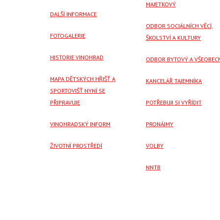
MAJETKOVÝ
DALŠÍ INFORMACE
ODBOR SOCIÁLNÍCH VĚCÍ,
FOTOGALERIE
ŠKOLSTVÍ A KULTURY
HISTORIE VINOHRAD
ODBOR BYTOVÝ A VŠEOBEC
MAPA DĚTSKÝCH HŘIŠŤ A
KANCELÁŘ TAJEMNÍKA
SPORTOVIŠŤ NYNÍ SE
PŘIPRAVUJE
POTŘEBUJI SI VYŘÍDIT
VINOHRADSKÝ INFORM
PRONÁJMY
ŽIVOTNÍ PROSTŘEDÍ
VOLBY
NNTB