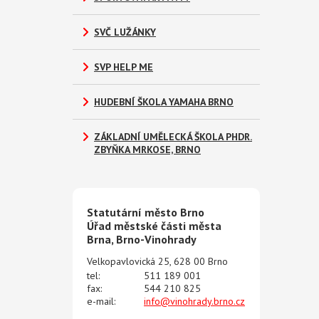
SVČ LUŽÁNKY
SVP HELP ME
HUDEBNÍ ŠKOLA YAMAHA BRNO
ZÁKLADNÍ UMĚLECKÁ ŠKOLA PHDR.
ZBYŇKA MRKOSE, BRNO
Statutární město Brno
Úřad městské části města
Brna, Brno-Vinohrady
Velkopavlovická 25, 628 00 Brno
tel:
511 189 001
fax:
544 210 825
e-mail:
info@vinohrady.brno.cz