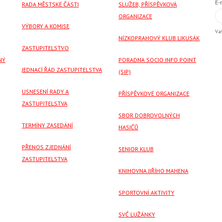
E-
RADA MĚSTSKÉ ČÁSTI
SLUŽEB, PŘÍSPĚVKOVÁ
ORGANIZACE
VÝBORY A KOMISE
Va
NÍZKOPRAHOVÝ KLUB LIKUSÁK
ZASTUPITELSTVO
NÝ
PORADNA SOCIO INFO POINT
JEDNACÍ ŘÁD ZASTUPITELSTVA
(SIP)
USNESENÍ RADY A
PŘÍSPĚVKOVÉ ORGANIZACE
ZASTUPITELSTVA
SBOR DOBROVOLNÝCH
TERMÍNY ZASEDÁNÍ
HASIČŮ
PŘENOS Z JEDNÁNÍ
SENIOR KLUB
ZASTUPITELSTVA
KNIHOVNA JIŘÍHO MAHENA
SPORTOVNÍ AKTIVITY
SVČ LUŽÁNKY