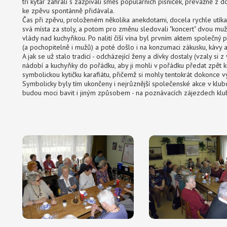
tří kytar zahráli s zazpívali směs populárních písniček, převážně z 
ke zpěvu spontánně přidávala.
Čas při zpěvu, proloženém několika anekdotami, docela rychle utíkal,
svá místa za stoly, a potom pro změnu sledovali "koncert" dvou mu
vlády nad kuchyňkou. Po nalití číší vína byl prvním aktem společný 
(a pochopitelně i mužů) a poté došlo i na konzumaci zákusku, kávy 
A jak se už stalo tradicí - odcházející ženy a dívky dostaly (vzaly si 
nádobí a kuchyňky do pořádku, aby ji mohli v pořádku předat zpět kuch
symbolickou kytičku karafiátu, přičemž si mohly tentokrát dokonce vybí
Symbolicky byly tím ukončeny i nejrůznější společenské akce v klubo
budou moci bavit i jiným způsobem - na poznávacích zájezdech klub