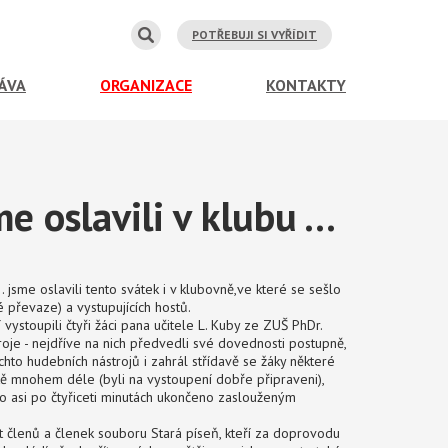
POTŘEBUJI SI VYŘÍDIT
ÁVA
ORGANIZACE
KONTAKTY
 oslavili v klubu ...
sme oslavili tento svátek i v klubovně,ve které se sešlo
 převaze) a vystupujících hostů.
vystoupili čtyři žáci pana učitele L. Kuby ze ZUŠ PhDr.
roje - nejdříve na nich předvedli své dovednosti postupně,
chto hudebních nástrojů i zahrál střídavě se žáky některé
eště mnohem déle (byli na vystoupení dobře připraveni),
ylo asi po čtyřiceti minutách ukončeno zaslouženým
ět členů a členek souboru Stará píseň, kteří za doprovodu