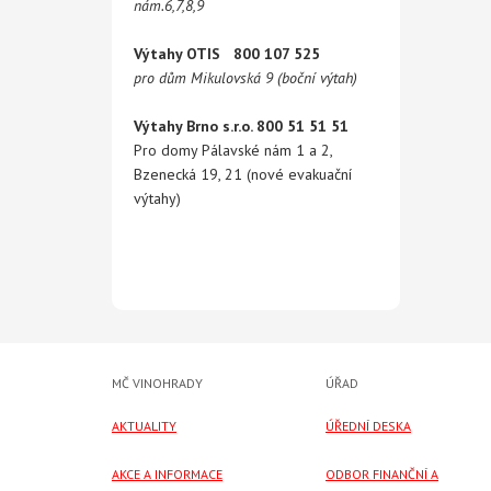
nám.6,7,8,9
Výtahy OTIS 800 107 525
pro dům Mikulovská 9 (boční výtah)
Výtahy Brno s.r.o. 800 51 51 51
Pro domy Pálavské nám 1 a 2,
Bzenecká 19, 21 (nové evakuační
výtahy)
MČ VINOHRADY
ÚŘAD
AKTUALITY
ÚŘEDNÍ DESKA
AKCE A INFORMACE
ODBOR FINANČNÍ A