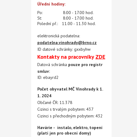
Úřední hodiny:
Po:
8:00 - 17.00 hod.
St:
8:00 - 17.00 hod.
Polední př.:
11.00 - 11.30 hod.
elektronická podatelna:
podatelna.vinohrady@brno.cz
ID datové schránky: gxxbyhw
Kontakty na pracovníky
ZDE
Datová schránka
pouze pro registr
smluv:
ID: ebayrd2
Počet obyvatel MČ Vinohrady k 1.
1. 2024
Občané ČR: 11.378
Cizinci s trvalým pobytem: 437
Cizinci s přechodným pobytem: 432
Havárie - instalo, elektro, topení
(platí jen pro obecní domy)