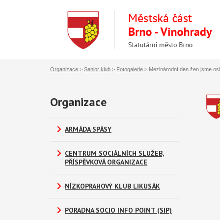
Organizace
>
Senior klub
>
Fotogalerie
>
Mezinárodní den žen jsme oslav
Organizace
ARMÁDA SPÁSY
CENTRUM SOCIÁLNÍCH SLUŽEB,
PŘÍSPĚVKOVÁ ORGANIZACE
NÍZKOPRAHOVÝ KLUB LIKUSÁK
PORADNA SOCIO INFO POINT (SIP)