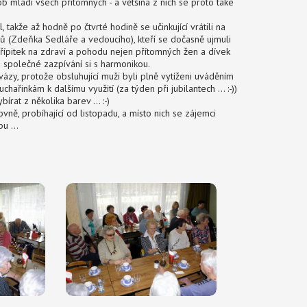
dob mládí všech přítomných - a většina z nich se proto také
 takže až hodně po čtvrté hodině se učinkující vrátili na
žů (Zdeňka Sedláře a vedoucího), kteří se dočasně ujmuli
přípitek na zdraví a pohodu nejen přítomných žen a dívek
a společné zazpívání si s harmonikou.
z vázy, protože obsluhující muži byli plně vytíženi uváděním
ařinkám k dalšímu využití (za týden při jubilantech ... :-))
rat z několika barev ... :-)
vně, probíhající od listopadu, a místo nich se zájemci
u ...