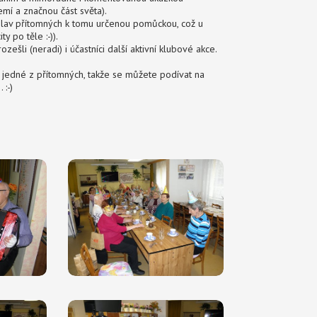
mí a značnou část světa).
lav přítomných k tomu určenou pomůckou, což u
y po těle :-)).
ešli (neradi) i účastníci další aktivní klubové akce.
jedné z přítomných, takže se můžete podívat na
 :-)