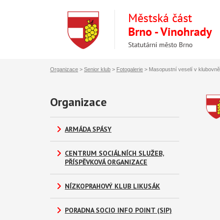
Organizace
>
Senior klub
>
Fotogalerie
>
Masopustní veselí v klubovně 
Organizace
ARMÁDA SPÁSY
CENTRUM SOCIÁLNÍCH SLUŽEB,
PŘÍSPĚVKOVÁ ORGANIZACE
NÍZKOPRAHOVÝ KLUB LIKUSÁK
PORADNA SOCIO INFO POINT (SIP)