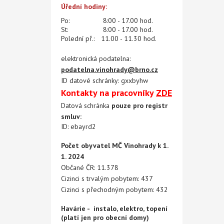
Úřední hodiny:
Po:
8:00 - 17.00 hod.
St:
8:00 - 17.00 hod.
Polední př.:
11.00 - 11.30 hod.
elektronická podatelna:
podatelna.vinohrady@brno.cz
ID datové schránky: gxxbyhw
Kontakty na pracovníky
ZDE
Datová schránka
pouze pro registr
smluv:
ID: ebayrd2
Počet obyvatel MČ Vinohrady k 1.
1. 2024
Občané ČR: 11.378
Cizinci s trvalým pobytem: 437
Cizinci s přechodným pobytem: 432
Havárie - instalo, elektro, topení
(platí jen pro obecní domy)