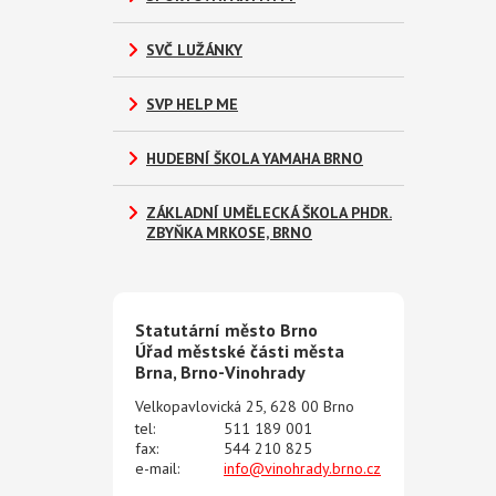
SVČ LUŽÁNKY
SVP HELP ME
HUDEBNÍ ŠKOLA YAMAHA BRNO
ZÁKLADNÍ UMĚLECKÁ ŠKOLA PHDR.
ZBYŇKA MRKOSE, BRNO
Statutární město Brno
Úřad městské části města
Brna, Brno-Vinohrady
Velkopavlovická 25, 628 00 Brno
tel:
511 189 001
fax:
544 210 825
e-mail:
info@vinohrady.brno.cz