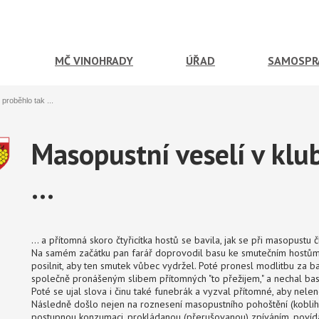
MČ VINOHRADY
ÚŘAD
SAMOSPR
proběhlo tak ...
Masopustní veselí v klu
...
... a přítomná skoro čtyřicítka hostů se bavila, jak se při masopustu 
Na samém začátku pan farář doprovodil basu ke smutečním hostům 
posilnit, aby ten smutek vůbec vydržel. Poté pronesl modlitbu za 
společně pronášeným slibem přítomných "to přežijem," a nechal basu
Poté se ujal slova i činu také funebrák a vyzval přítomné, aby nelenoši
Následně došlo nejen na roznesení masopustního pohoštění (kobliha, 
postupnou konzumaci, prokládanou (přerušovanou) zpíváním, poví