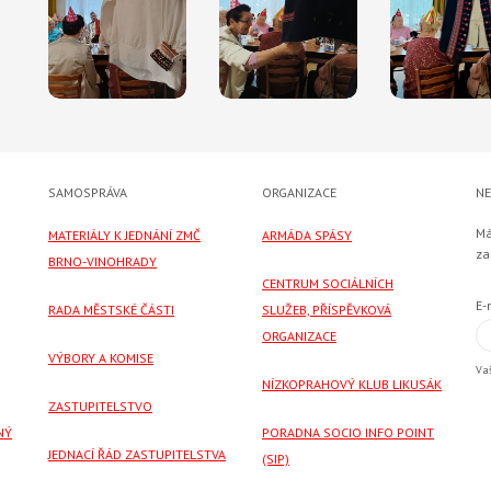
SAMOSPRÁVA
ORGANIZACE
NE
Má
MATERIÁLY K JEDNÁNÍ ZMČ
ARMÁDA SPÁSY
za
BRNO-VINOHRADY
CENTRUM SOCIÁLNÍCH
E-
RADA MĚSTSKÉ ČÁSTI
SLUŽEB, PŘÍSPĚVKOVÁ
ORGANIZACE
VÝBORY A KOMISE
Va
NÍZKOPRAHOVÝ KLUB LIKUSÁK
ZASTUPITELSTVO
NÝ
PORADNA SOCIO INFO POINT
JEDNACÍ ŘÁD ZASTUPITELSTVA
(SIP)