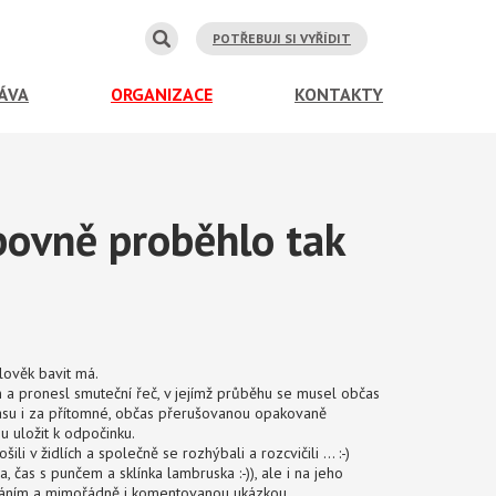
POTŘEBUJI SI VYŘÍDIT
ÁVA
ORGANIZACE
KONTAKTY
bovně proběhlo tak
člověk bavit má.
a pronesl smuteční řeč, v jejímž průběhu se musel občas
basu i za přítomné, občas přerušovanou opakovaně
 uložit k odpočinku.
li v židlích a společně se rozhýbali a rozcvičili ... :-)
čas s punčem a sklínka lambruska :-)), ale i na jeho
dáním a mimořádně i komentovanou ukázkou