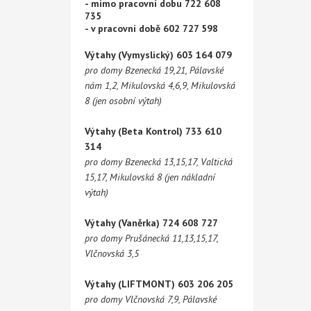
- mimo pracovní dobu 722 608
735
- v pracovní době 602 727 598
Výtahy (Vymyslický) 603 164 079
pro domy Bzenecká 19,21, Pálavské
nám 1,2, Mikulovská 4,6,9, Mikulovská
8 (jen osobní výtah)
Výtahy (Beta Kontrol) 733 610
314
pro domy Bzenecká 13,15,17, Valtická
15,17, Mikulovská 8 (jen nákladní
výtah)
Výtahy (Vaněrka) 724 608 727
pro domy Prušánecká 11,13,15,17,
Vlčnovská 3,5
Výtahy (LIFTMONT) 603 206 205
pro domy Vlčnovská 7,9, Pálavské