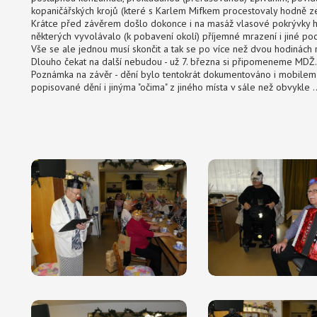
kopaničářských krojů (které s Karlem Mifkem procestovaly hodně ze
Krátce před závěrem došlo dokonce i na masáž vlasové pokrývky h
některých vyvolávalo (k pobavení okolí) příjemné mrazení i jiné pocit
Vše se ale jednou musí skončit a tak se po více než dvou hodinách roz
Dlouho čekat na další nebudou - už 7. března si připomeneme MDŽ.
Poznámka na závěr - dění bylo tentokrát dokumentováno i mobilem 
popisované dění i jinýma "očima" z jiného místa v sále než obvykle ...