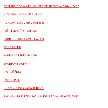
CENTRUM SOCIÁLNÍCH SLUŽEB, PŘÍSPĚVKOVÁ ORGANIZACE
NÍZKOPRAHOVÝ KLUB LIKUSÁK
PORADNA SOCIO INFO POINT (SIP)
PŘÍSPĚVKOVÉ ORGANIZACE
SBOR DOBROVOLNÝCH HASIČŮ
SENIOR KLUB
KNIHOVNA JIŘÍHO MAHENA
SPORTOVNÍ AKTIVITY
SVČ LUŽÁNKY
SVP HELP ME
HUDEBNÍ ŠKOLA YAMAHA BRNO
ZÁKLADNÍ UMĚLECKÁ ŠKOLA PHDR. ZBYŇKA MRKOSE, BRNO