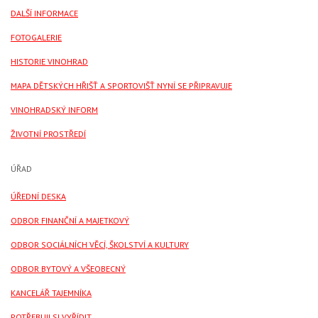
DALŠÍ INFORMACE
FOTOGALERIE
HISTORIE VINOHRAD
MAPA DĚTSKÝCH HŘIŠŤ A SPORTOVIŠŤ NYNÍ SE PŘIPRAVUJE
VINOHRADSKÝ INFORM
ŽIVOTNÍ PROSTŘEDÍ
ÚŘAD
ÚŘEDNÍ DESKA
ODBOR FINANČNÍ A MAJETKOVÝ
ODBOR SOCIÁLNÍCH VĚCÍ, ŠKOLSTVÍ A KULTURY
ODBOR BYTOVÝ A VŠEOBECNÝ
KANCELÁŘ TAJEMNÍKA
POTŘEBUJI SI VYŘÍDIT