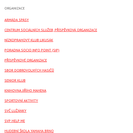
ORGANIZACE
ARMÁDA SPÁSY
CENTRUM SOCIÁLNÍCH SLUŽEB, PŘÍSPĚVKOVÁ ORGANIZACE
NÍZKOPRAHOVÝ KLUB LIKUSÁK
PORADNA SOCIO INFO POINT (SIP)
PŘÍSPĚVKOVÉ ORGANIZACE
SBOR DOBROVOLNÝCH HASIČŮ
SENIOR KLUB
KNIHOVNA JIŘÍHO MAHENA
SPORTOVNÍ AKTIVITY
SVČ LUŽÁNKY
SVP HELP ME
HUDEBNÍ ŠKOLA YAMAHA BRNO