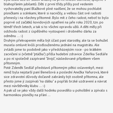
blahopřáním jubilantů. Děti z první třídy přišly pod vedením
vychovatelky paní Blažkové plné nadšení, že se mohou pochlubit
písničkami a scénkami, které si nacvičily, a velkou část své radosti
přenesly i na všechny přítomné. Bylo mít z čeho radost, neboť to bylo
poprvé od začátků kovidových opatření na jaře roku 2020, tzn. po
téměř třech letech, a tak si to všichni opravdu užili. A děti měly při
odchodu radost z úspěšného vystoupení i drobného dárku za
odměnu ... :-)
Druhým překvapením měla být účast paní starostky, ale ta se bohužel
musela omluvit kvůli prodlouženému jednání na magistrátu. Ale
zvládli jsme to podobně jako v předcházejícím roce - po krátkém
zacvičení si (včetně "ptáčka") přišla hudební zdravice Zdeňka Sedláře
a po ní společně zazpívané "živijó", následované přípitkem všem
přítomným.
Poté Zdeněk Sedlář představil přítomným pětici oslavenkyň, mezi
nimiž byla nejstarší paní Benešová a poslední Anežka Vaňurová, které
sice zdravotní důvody dočasně zabránily být osobně přítomna, ale
přesto jsme jí zazpívali "na dálku" a popřáli brzké uzdravení a návrat
mezi návštěvníky klubu ... :-)
A pak už se jako vždy další hodinku posedělo u pohoštění a zpívalo s
harmonikou písničky na přání ...