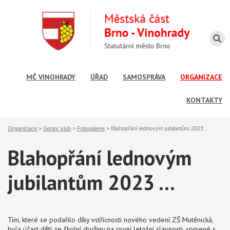
MČ VINOHRADY
ÚŘAD
SAMOSPRÁVA
ORGANIZACE
KONTAKTY
Organizace
>
Senior klub
>
Fotogalerie
>
Blahopřání lednovým jubilantům 2023 ...
Blahopřání lednovým
jubilantům 2023 ...
Tím, které se podařilo díky vstřícnosti nového vedení ZŠ Mutěnická,
byla účast dětí ze školní družiny na první letošní slavnosti, spojené s