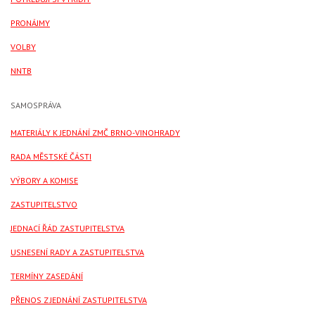
PRONÁJMY
VOLBY
NNTB
SAMOSPRÁVA
MATERIÁLY K JEDNÁNÍ ZMČ BRNO-VINOHRADY
RADA MĚSTSKÉ ČÁSTI
VÝBORY A KOMISE
ZASTUPITELSTVO
JEDNACÍ ŘÁD ZASTUPITELSTVA
USNESENÍ RADY A ZASTUPITELSTVA
TERMÍNY ZASEDÁNÍ
PŘENOS Z JEDNÁNÍ ZASTUPITELSTVA